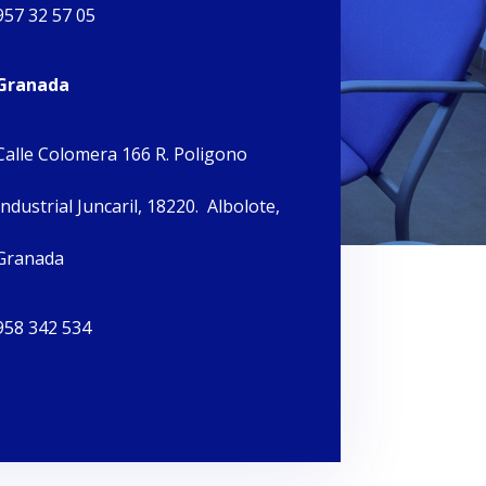
957 32 57 05
Granada
Calle Colomera 166 R. Poligono
Industrial Juncaril, 18220. Albolote,
Granada
958 342 534