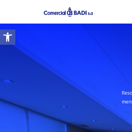
Open toolbar
Reso
mens